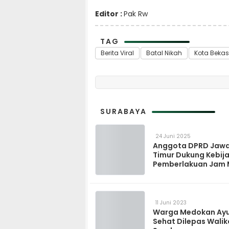
Editor :
Pak Rw
TAG
Berita Viral
Batal Nikah
Kota Bekas
SURABAYA
24 Juni 2025
Anggota DPRD Jaw
Timur Dukung Kebij
Pemberlakuan Jam
Anak oleh Wali Kota
Surabaya
11 Juni 2023
Warga Medokan Ayu
Sehat Dilepas Wali