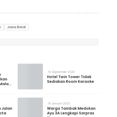
i
Jawa Barat
16 September 2023
a
Hotel Twin Tower Tidak
akan
Sediakan Room Karaoke
 Malam
16 Januari 2023
 Jalan
Warga Tambak Medokan
kota
Ayu 3A Lengkapi Sarpras