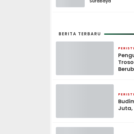
Surabaya
BERITA TERBARU
PERIST
Peng
Troso
Beru
PERIST
Budim
Juta,