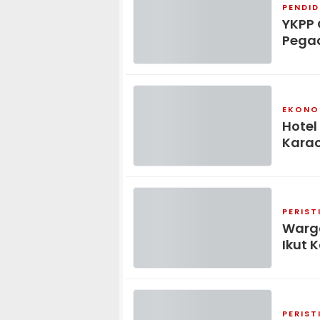
PENDID
YKPP 
Pega
EKONOM
Hotel
Kara
PERIST
Warga
Ikut 
PERIST