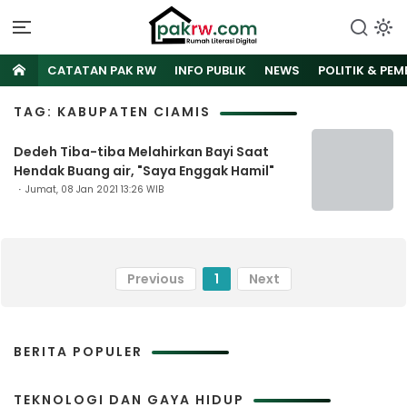
CATATAN PAK RW
INFO PUBLIK
NEWS
POLITIK & PE
TAG: KABUPATEN CIAMIS
Dedeh Tiba-tiba Melahirkan Bayi Saat
Hendak Buang air, "Saya Enggak Hamil"
Jumat, 08 Jan 2021 13:26 WIB
Previous
1
Next
BERITA POPULER
TEKNOLOGI DAN GAYA HIDUP