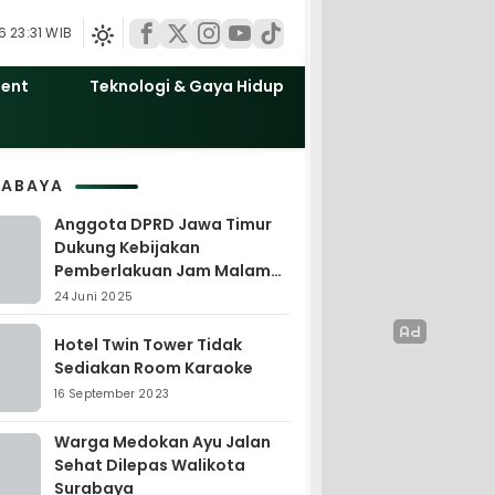
 23:31 WIB
ment
Teknologi & Gaya Hidup
RABAYA
Anggota DPRD Jawa Timur
Dukung Kebijakan
Pemberlakuan Jam Malam
Anak oleh Wali Kota
24 Juni 2025
Surabaya
Hotel Twin Tower Tidak
Sediakan Room Karaoke
16 September 2023
Warga Medokan Ayu Jalan
Sehat Dilepas Walikota
Surabaya